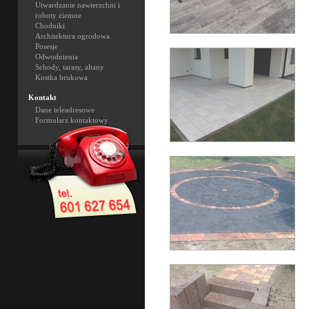
Utwardzanie nawierzchni i
roboty ziemne
Chodniki
Architektura ogrodowa
Posesje
Odwodnienia
Schody, tarasy, altany
Kostka brukowa
Kontakt
Dane teleadresowe
Formularz kontaktowy