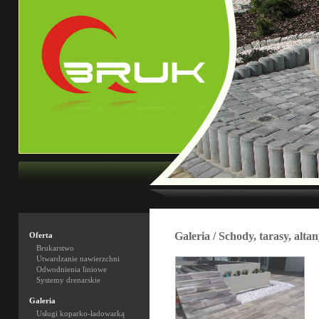
Galeria / Schody, tarasy, alta
Oferta
Brukarstwo
Utwardzanie nawierzchni
Odwodnienia liniowe
Systemy drenarskie
Galeria
Usługi koparko-ładowarką