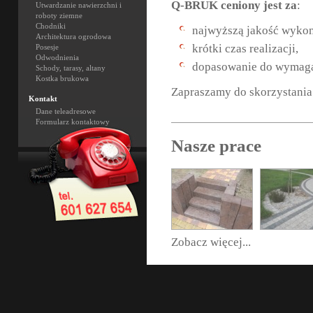
Q-BRUK ceniony jest za
:
Utwardzanie nawierzchni i
roboty ziemne
Chodniki
najwyższą jakość wykon
Architektura ogrodowa
krótki czas realizacji,
Posesje
Odwodnienia
dopasowanie do wymaga
Schody, tarasy, altany
Kostka brukowa
Zapraszamy do skorzystania
Kontakt
Dane teleadresowe
Formularz kontaktowy
Nasze prace
Zobacz więcej...