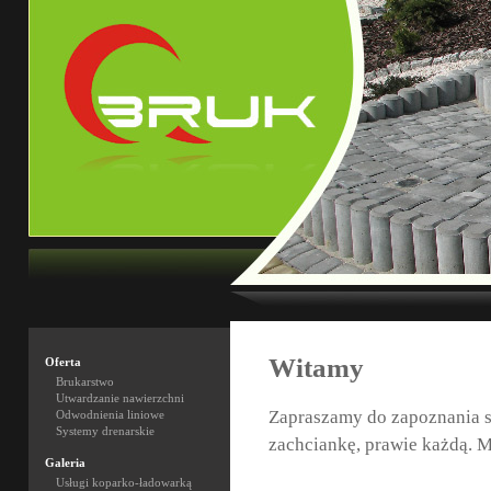
Witamy
Oferta
Brukarstwo
Utwardzanie nawierzchni
Zapraszamy do zapoznania s
Odwodnienia liniowe
Systemy drenarskie
zachciankę, prawie każdą. 
Galeria
Usługi koparko-ładowarką